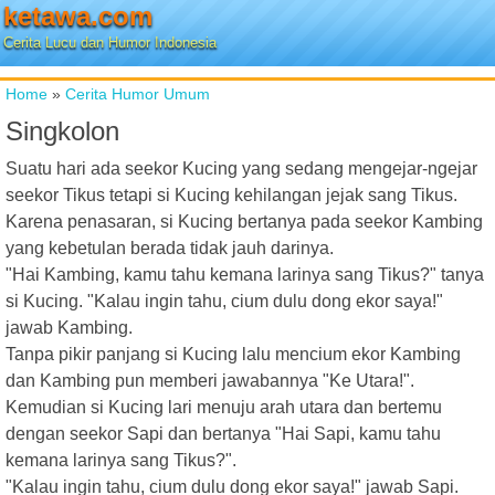
ketawa.com
Cerita Lucu dan Humor Indonesia
Home
»
Cerita Humor Umum
Singkolon
Suatu hari ada seekor Kucing yang sedang mengejar-ngejar
seekor Tikus tetapi si Kucing kehilangan jejak sang Tikus.
Karena penasaran, si Kucing bertanya pada seekor Kambing
yang kebetulan berada tidak jauh darinya.
"Hai Kambing, kamu tahu kemana larinya sang Tikus?" tanya
si Kucing. "Kalau ingin tahu, cium dulu dong ekor saya!"
jawab Kambing.
Tanpa pikir panjang si Kucing lalu mencium ekor Kambing
dan Kambing pun memberi jawabannya "Ke Utara!".
Kemudian si Kucing lari menuju arah utara dan bertemu
dengan seekor Sapi dan bertanya "Hai Sapi, kamu tahu
kemana larinya sang Tikus?".
"Kalau ingin tahu, cium dulu dong ekor saya!" jawab Sapi.