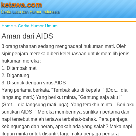
ketawa.com
Cerita Lucu dan Humor Indonesia
Home
»
Cerita Humor Umum
Aman dari AIDS
3 orang tahanan sedang menghadapi hukuman mati. Oleh
sipir penjara mereka diberi keleluasaan untuk memilih jenis
hukuman mereka :
1. Ditembak mati
2. Digantung
3. Disuntik dengan virus AIDS
Yang pertama berkata, "Tembak aku di kepala !" (Dor.... dia
langsung mati.) Yang berikut minta, "Gantung saja aku !"
(Sret.... dia langsung mati juga). Yang terakhir minta, "Beri aku
suntikan AIDS !" Mereka memberinya suntikan pertama dan
napi tersebut malah tertawa terbahak-bahak. Para penjaga
kebingungan dan heran, apakah ada yang salah? Maka napi
itupun minta untuk disuntik lagi, maka penjaga penjara