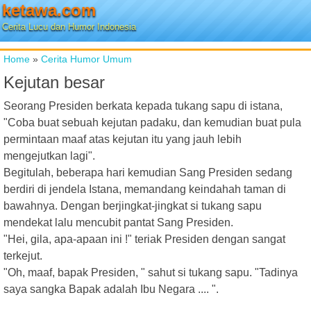
ketawa.com
Cerita Lucu dan Humor Indonesia
Home
»
Cerita Humor Umum
Kejutan besar
Seorang Presiden berkata kepada tukang sapu di istana,
"Coba buat sebuah kejutan padaku, dan kemudian buat pula
permintaan maaf atas kejutan itu yang jauh lebih
mengejutkan lagi".
Begitulah, beberapa hari kemudian Sang Presiden sedang
berdiri di jendela Istana, memandang keindahah taman di
bawahnya. Dengan berjingkat-jingkat si tukang sapu
mendekat lalu mencubit pantat Sang Presiden.
"Hei, gila, apa-apaan ini !" teriak Presiden dengan sangat
terkejut.
"Oh, maaf, bapak Presiden, " sahut si tukang sapu. "Tadinya
saya sangka Bapak adalah Ibu Negara .... ".