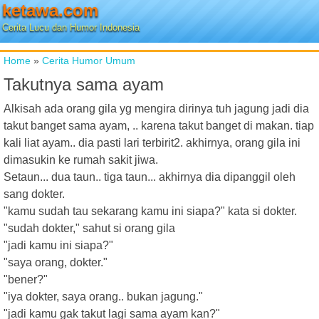
ketawa.com
Cerita Lucu dan Humor Indonesia
Home
»
Cerita Humor Umum
Takutnya sama ayam
Alkisah ada orang gila yg mengira dirinya tuh jagung jadi dia
takut banget sama ayam, .. karena takut banget di makan. tiap
kali liat ayam.. dia pasti lari terbirit2. akhirnya, orang gila ini
dimasukin ke rumah sakit jiwa.
Setaun... dua taun.. tiga taun... akhirnya dia dipanggil oleh
sang dokter.
"kamu sudah tau sekarang kamu ini siapa?" kata si dokter.
"sudah dokter," sahut si orang gila
"jadi kamu ini siapa?"
"saya orang, dokter."
"bener?"
"iya dokter, saya orang.. bukan jagung."
"jadi kamu gak takut lagi sama ayam kan?"