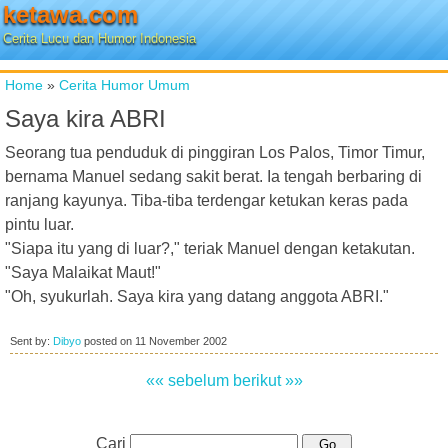
ketawa.com
Cerita Lucu dan Humor Indonesia
Home
»
Cerita Humor Umum
Saya kira ABRI
Seorang tua penduduk di pinggiran Los Palos, Timor Timur,
bernama Manuel sedang sakit berat. Ia tengah berbaring di
ranjang kayunya. Tiba-tiba terdengar ketukan keras pada
pintu luar.
"Siapa itu yang di luar?," teriak Manuel dengan ketakutan.
"Saya Malaikat Maut!"
"Oh, syukurlah. Saya kira yang datang anggota ABRI."
Sent by:
Dibyo
posted on
11 November 2002
«« sebelum
berikut »»
Cari