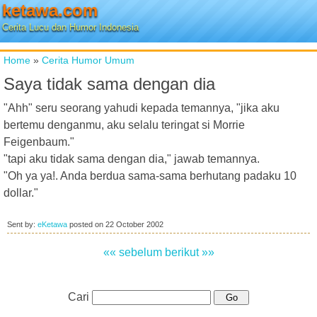
ketawa.com
Cerita Lucu dan Humor Indonesia
Home
»
Cerita Humor Umum
Saya tidak sama dengan dia
"Ahh" seru seorang yahudi kepada temannya, "jika aku
bertemu denganmu, aku selalu teringat si Morrie
Feigenbaum."
"tapi aku tidak sama dengan dia," jawab temannya.
"Oh ya ya!. Anda berdua sama-sama berhutang padaku 10
dollar."
Sent by:
eKetawa
posted on
22 October 2002
«« sebelum
berikut »»
Cari