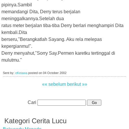
pipinya.Sambil
memandangi Dita, Derry terus berjalan
meninggalkannya.Setelah dua
ratus meter berjalan tiba-tiba Derry berlari menghampiri Dita
kembali.Dita
berseru,"Berangkatlah Sayang. Aku rela melepas
kepergianmu!".
Derry menyahut,"Sorry Say.Permen karetku tertinggal di
mulutmu."
Sent by:
eKetawa
posted on
04 October 2002
«« sebelum
berikut »»
Cari
Kategori Cerita Lucu