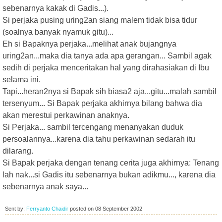
sebenarnya kakak di Gadis...).
Si perjaka pusing uring2an siang malem tidak bisa tidur
(soalnya banyak nyamuk gitu)...
Eh si Bapaknya perjaka...melihat anak bujangnya
uring2an...maka dia tanya ada apa gerangan... Sambil agak
sedih di perjaka menceritakan hal yang dirahasiakan di Ibu
selama ini.
Tapi...heran2nya si Bapak sih biasa2 aja...gitu...malah sambil
tersenyum... Si Bapak perjaka akhirnya bilang bahwa dia
akan merestui perkawinan anaknya.
Si Perjaka... sambil tercengang menanyakan duduk
persoalannya...karena dia tahu perkawinan sedarah itu
dilarang.
Si Bapak perjaka dengan tenang cerita juga akhirnya: Tenang
lah nak...si Gadis itu sebenarnya bukan adikmu..., karena dia
sebenarnya anak saya...
Sent by:
Ferryanto Chaidir
posted on
08 September 2002