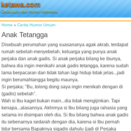
ketawa.com
Cerita Lucu dan Humor Indonesia
Home
»
Cerita Humor Umum
Anak Tetangga
Disebuah perumahan yang suasananya agak akrab, terdapat
rumah sebelah-menyebelah, keluarga yang punya anak
perjaka dan anak gadis. Si anak perjaka bilang ke ibunya,
bahwa dia ingin menikahi anak gadis tetangga, karena sudah
lama berpacaran dan tidak tahan lagi hidup tidak jelas...jadi
ingin berumahtangga begitu maunya.
Si perjaka; "Bu, tolong dong saya ingin menikah dengan di
(gadis) sebelah".
Wah si Ibu kaget bukan main...dia tidak mengijinkan. Tapi
kenapa...alasannya. Akhirnya si Ibu bilang juga rahasia yang
selama ini disimpan oleh dia. Si Ibu bilang bahwa anak gadis
itu sebenarnya sedarah dengan dia, karena si Ibu pernah
tidur bersama Bapaknya sigadis dahulu (jadi di Perjaka