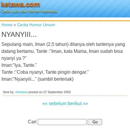
ketawa.com
Cerita Lucu dan Humor Indonesia
Home
»
Cerita Humor Umum
NYANYIII...
Sepulang main, Iman (2,5 tahun) ditanya oleh tantenya yang
datang bertamu. Tante :"Iman, kata Mama, Iman sudah bisa
nyanyi ya ?"
Iman:"Iya, Tante."
Tante :"Coba nyanyi, Tante pingin dengar."
Iman:"Nyanyiii..." (sambil berteriak)
Sent by:
eKetawa
posted on
27 September 2002
«« sebelum
berikut »»
Cari