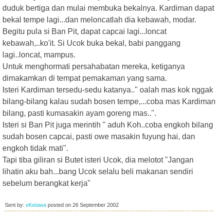
duduk bertiga dan mulai membuka bekalnya. Kardiman dapat
bekal tempe lagi...dan meloncatlah dia kebawah, modar.
Begitu pula si Ban Pit, dapat capcai lagi...loncat
kebawah,..ko'it. Si Ucok buka bekal, babi panggang
lagi..loncat, mampus.
Untuk menghormati persahabatan mereka, ketiganya
dimakamkan di tempat pemakaman yang sama.
Isteri Kardiman tersedu-sedu katanya.." oalah mas kok nggak
bilang-bilang kalau sudah bosen tempe,...coba mas Kardiman
bilang, pasti kumasakin ayam goreng mas..".
Isteri si Ban Pit juga merintih " aduh Koh..coba engkoh bilang
sudah bosen capcai, pasti owe masakin fuyung hai, dan
engkoh tidak mati".
Tapi tiba giliran si Butet isteri Ucok, dia melotot "Jangan
lihatin aku bah...bang Ucok selalu beli makanan sendiri
sebelum berangkat kerja"
Sent by:
eKetawa
posted on
26 September 2002