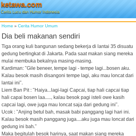
ketawa.com
Cerita Lucu dan Humor Indonesia
Home
»
Cerita Humor Umum
Dia beli makanan sendiri
Tiga orang kuli bangunan sedang bekerja di lantai 35 disuatu
gedung bertingkat di Jakarta. Pada saat makan siang mereka
mulai membuka bekalnya masing-masing.
Kardiman: "Gile beneer, tempe lagi - tempe lagi...bosen aku.
Kalau besok masih disangoni tempe lagi, aku mau loncat dari
lantai ini".
Liem Ban Pit : "Haiya...lagi-lagi Capcai, tiap hali capcai tiap
hali capai bosen laa....., kalau besok pagi isteli owe kasih
capcai lagi, owe juga mau loncat saja dari gedung ini".
Ucok : "Anjing betul bah, masak babi panggang lagi hari ini.
Kalau besok masih panggang juga....aku juga mau loncat dari
gedung ini bah."
Maka begitulah besok harinya, saat makan siang mereka