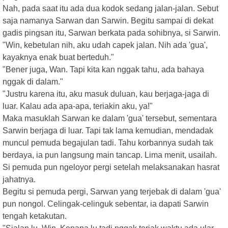
Nah, pada saat itu ada dua kodok sedang jalan-jalan. Sebut
saja namanya Sarwan dan Sarwin. Begitu sampai di dekat
gadis pingsan itu, Sarwan berkata pada sohibnya, si Sarwin.
"Win, kebetulan nih, aku udah capek jalan. Nih ada 'gua',
kayaknya enak buat berteduh."
"Bener juga, Wan. Tapi kita kan nggak tahu, ada bahaya
nggak di dalam."
"Justru karena itu, aku masuk duluan, kau berjaga-jaga di
luar. Kalau ada apa-apa, teriakin aku, ya!"
Maka masuklah Sarwan ke dalam 'gua' tersebut, sementara
Sarwin berjaga di luar. Tapi tak lama kemudian, mendadak
muncul pemuda begajulan tadi. Tahu korbannya sudah tak
berdaya, ia pun langsung main tancap. Lima menit, usailah.
Si pemuda pun ngeloyor pergi setelah melaksanakan hasrat
jahatnya.
Begitu si pemuda pergi, Sarwan yang terjebak di dalam 'gua'
pun nongol. Celingak-celinguk sebentar, ia dapati Sarwin
tengah ketakutan.