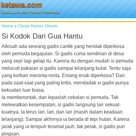
ketawa.com
Cerita Lucu dan Humor Indonesia
Home
»
Cerita Humor Umum
Si Kodok Dari Gua Hantu
Alkisah ada seorang gadis cantik yang hendak diperkosa
oleh pemuda begajulan. Si gadis cuma sendirian di desa
yang sepi lagi gelap itu. Karena itu dengan mudah si pemuda
melucuti pakaian si gadis sampai telanjang bulat. Tentu saja
yang korban meronta-ronta. Emang enak diperkosa? Dan
pada saat-saat yang paling kritis, mendadak si gadis punya
kekuatan luar biasa.
Ia memberontak, dan lepaslah cekalan si pemuda. Tak
melewatkan kesempatan, si gadis langsung lari sekuat-
kuatnya. Ia terus lari, lari, dan lari (masih dalam keadaan
telanjang). Sampai akhirnya ia berada di tepi hutan. Karena
jarak yang ia tempuh teramat jauh, tak pelak, si gadis pun
pingsan.