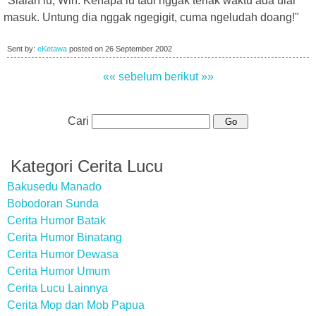
"Sialan lu, Win. Kenapa lu tadi nggak teriak waktu ada ular
masuk. Untung dia nggak ngegigit, cuma ngeludah doang!"
Sent by:
eKetawa
posted on
26 September 2002
«« sebelum
berikut »»
Cari
Kategori Cerita Lucu
Bakusedu Manado
Bobodoran Sunda
Cerita Humor Batak
Cerita Humor Binatang
Cerita Humor Dewasa
Cerita Humor Umum
Cerita Lucu Lainnya
Cerita Mop dan Mob Papua