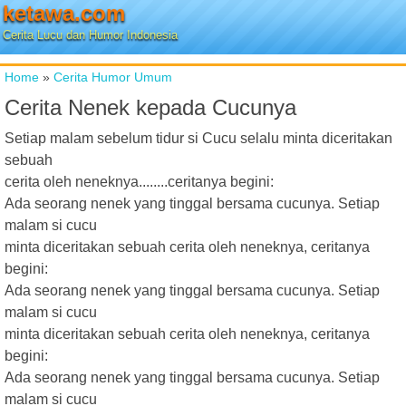
ketawa.com
Cerita Lucu dan Humor Indonesia
Home
»
Cerita Humor Umum
Cerita Nenek kepada Cucunya
Setiap malam sebelum tidur si Cucu selalu minta diceritakan
sebuah
cerita oleh neneknya........ceritanya begini:
Ada seorang nenek yang tinggal bersama cucunya. Setiap
malam si cucu
minta diceritakan sebuah cerita oleh neneknya, ceritanya
begini:
Ada seorang nenek yang tinggal bersama cucunya. Setiap
malam si cucu
minta diceritakan sebuah cerita oleh neneknya, ceritanya
begini:
Ada seorang nenek yang tinggal bersama cucunya. Setiap
malam si cucu