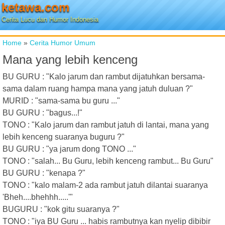
ketawa.com
Cerita Lucu dan Humor Indonesia
Home
»
Cerita Humor Umum
Mana yang lebih kenceng
BU GURU : "Kalo jarum dan rambut dijatuhkan bersama-
sama dalam ruang hampa mana yang jatuh duluan ?"
MURID : "sama-sama bu guru ..."
BU GURU : "bagus...!"
TONO : "Kalo jarum dan rambut jatuh di lantai, mana yang
lebih kenceng suaranya buguru ?"
BU GURU : "ya jarum dong TONO ..."
TONO : "salah... Bu Guru, lebih kenceng rambut... Bu Guru"
BU GURU : "kenapa ?"
TONO : "kalo malam-2 ada rambut jatuh dilantai suaranya
'Bheh....bhehhh.....'"
BUGURU : "kok gitu suaranya ?"
TONO : "iya BU Guru ... habis rambutnya kan nyelip dibibir